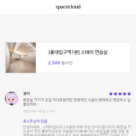
spacecloud
[홍대입구역1분] 스테이 연습실
2,500
원/시간
쿙이
화장실 가기가 조금 까다로웠지만 전체적인 시설이 쾌적하고 깨끗하고 넘
좋았어요~
2023-05-18 22:11:07
호스트님의 답글
안녕하세요 , 스테이입니다:)소중한 리뷰 작성 감사드립니다😊 화장실 가
는길이 약간 불편하셨군요 죄송합니다😭😭 대신 화장실을 정말 정말 청
결하게 유지해놓을테니 앞으로도 자주 애용해주세요😇😇 감사합니다:)