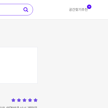
N
공간찾기
추천