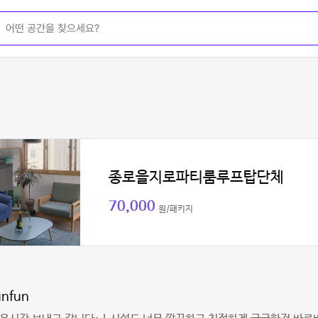
종로을지로파티룸루프탑단체
70,000
원/패키지
unfun