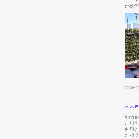
너무 
할것같아
2026-02
호스트
funf
탑 바베
말 다행
상 깨끗