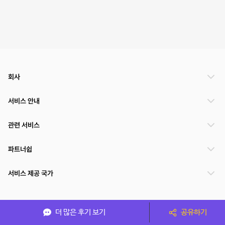
회사
서비스 안내
관련 서비스
파트너쉽
서비스 제공 국가
(주)NSPACE 사업자정보
더 많은 후기 보기
공유하기