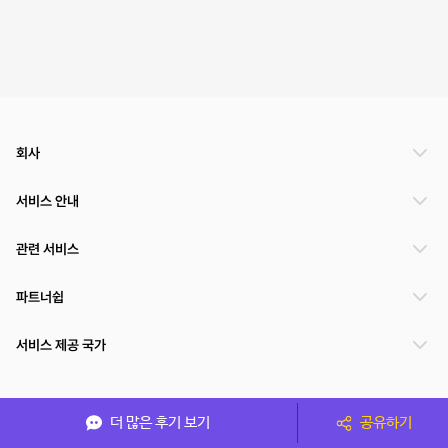
회사
서비스 안내
관련 서비스
파트너쉽
서비스 제공 국가
(주)NSPACE 사업자정보
더 많은 후기 보기
공유하기