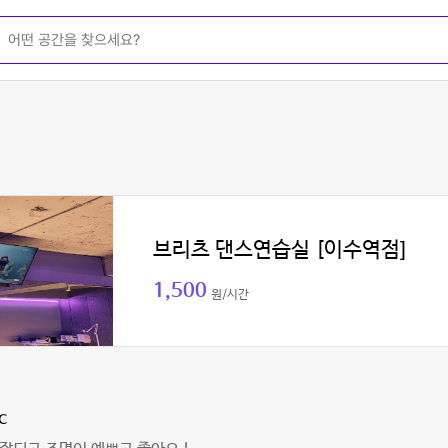
브리츠 댄스연습실 [이수역점]
1,500
원/시간
c