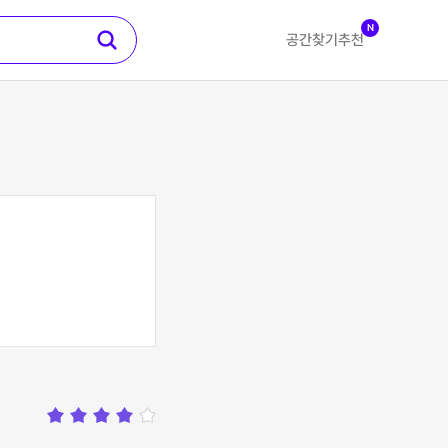
N
공간찾기
추천