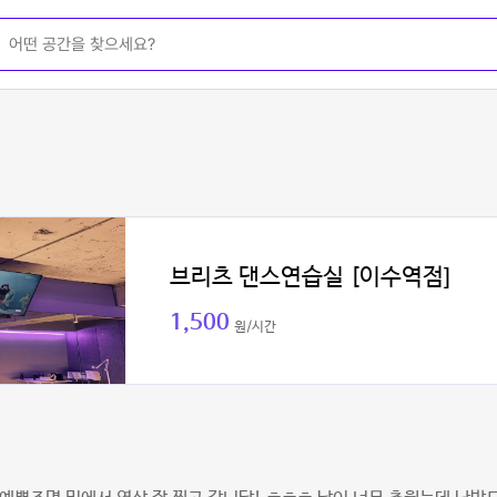
브리츠 댄스연습실 [이수역점]
1,500
원/시간