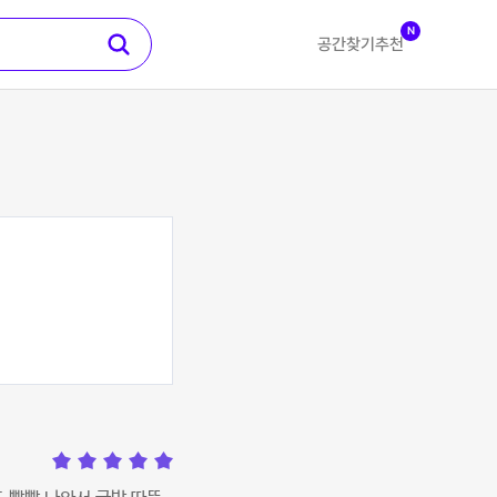
N
공간찾기
추천