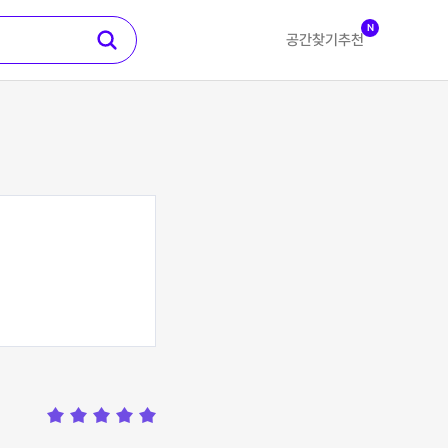
N
공간찾기
추천