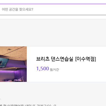
브리츠 댄스연습실 [이수역점]
1,500
원/시간
퐁