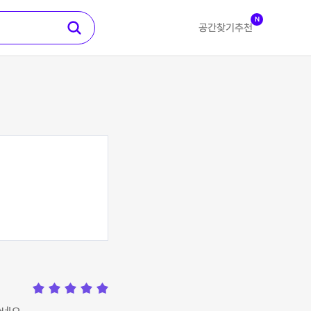
N
공간찾기
추천