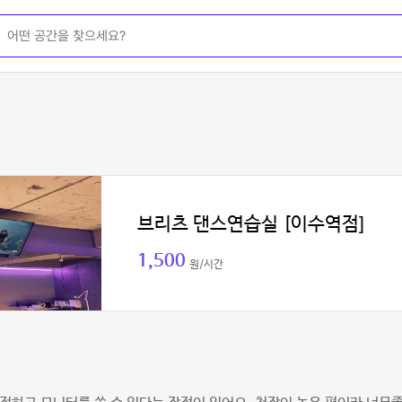
브리츠 댄스연습실 [이수역점]
1,500
원/시간