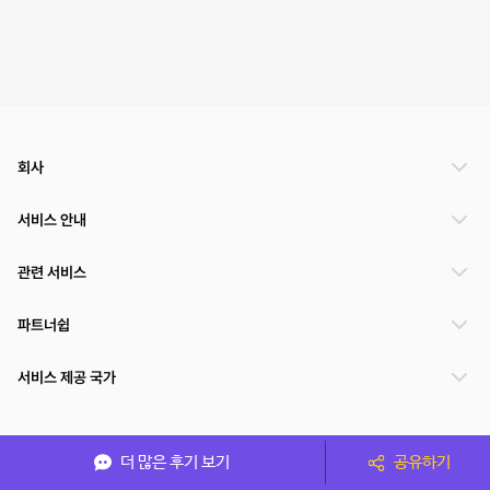
회사
서비스 안내
관련 서비스
파트너쉽
서비스 제공 국가
(주)NSPACE 사업자정보
더 많은 후기 보기
공유하기