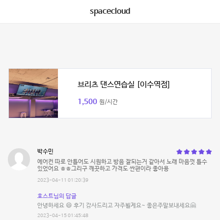
spacecloud
브리츠 댄스연습실 [이수역점]
1,500
원/시간
박수민
에어컨 따로 안틀어도 시원하고 방음 잘되는거 같아서 노래 마음껏 틀수
있었어요 ㅎㅎ그리구 깨끗하고 가격도 싼편이라 좋아용
2023-04-11 01:20:39
호스트님의 답글
안녕하세요 😄 후기 감사드리고 자주뵐게요~ 좋은주말보내세요🤗
2023-04-15 01:45:48