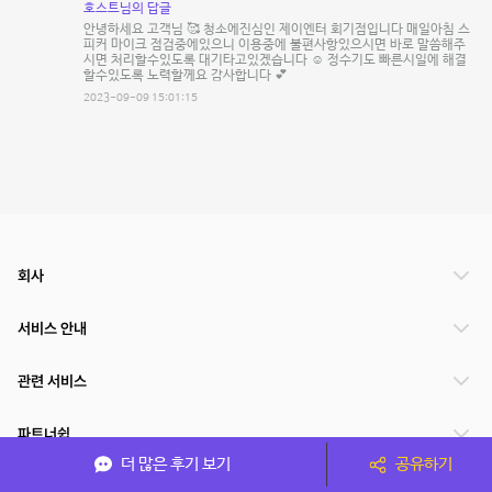
호스트님의 답글
안녕하세요 고객님 🥰 청소에진심인 제이엔터 회기점입니다 매일아침 스
피커 마이크 점검중에있으니 이용중에 불편사항있으시면 바로 말씀해주
시면 처리할수있도록 대기타고있겠습니다 ☺️ 정수기도 빠른시일에 해결
할수있도록 노력할께요 감사합니다 💕
2023-09-09 15:01:15
회사
서비스 안내
관련 서비스
파트너쉽
더 많은 후기 보기
공유하기
서비스 제공 국가