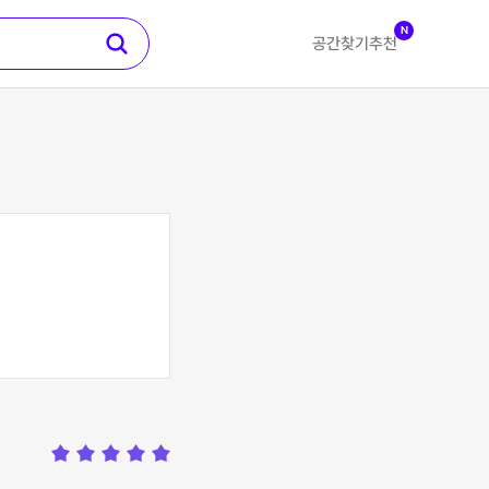
N
공간찾기
추천