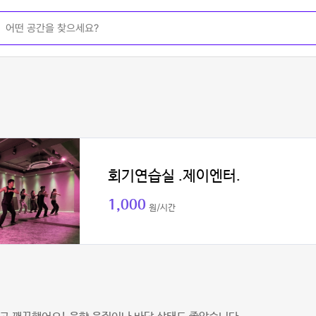
회기연습실 .제이엔터.
1,000
원/시간
빈