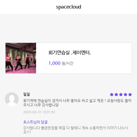
spacecloud
회기연습실 .제이엔터.
1,000
원/시간
일칠
회기역에 연습실이 생겨서 너무 좋아요 싸고 넓고 깨끗 ! 요청사항도 들어
주시고 너무 감사합니당
2023-03-21 13:31:52
호스트님의 답글
감사합니다 불편한점들 해결 다 할테니 계속 소통하면서 이야기 나누시
죠!!!