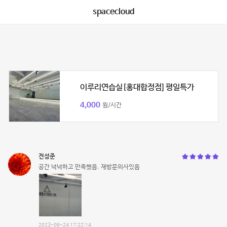
spacecloud
이루리연습실[홍대합정점] 평일특가
4,000
원/시간
전성준
공간 넉넉하고 만족했음. 재방문의사있음
2023-09-24 17:22:14