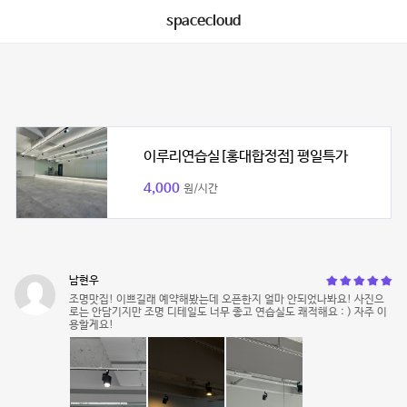
spacecloud
이루리연습실[홍대합정점] 평일특가
4,000
원/시간
남현우
조명맛집! 이쁘길래 예약해봤는데 오픈한지 얼마 안되었나봐요! 사진으
로는 안담기지만 조명 디테일도 너무 좋고 연습실도 쾌적해요 : ) 자주 이
용할게요!