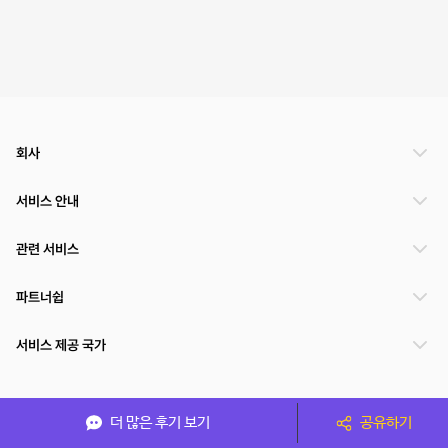
회사
서비스 안내
관련 서비스
파트너쉽
서비스 제공 국가
(주)NSPACE 사업자정보
더 많은 후기 보기
공유하기