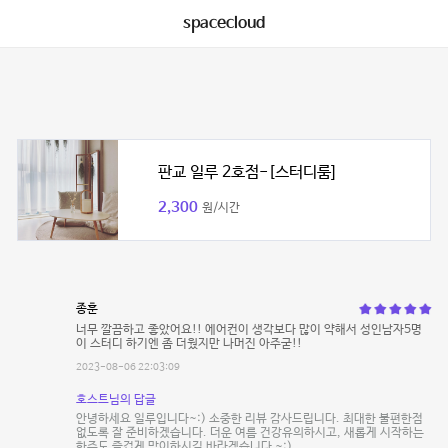
spacecloud
판교 일루 2호점-[스터디룸]
2,300
원/시간
종훈
너무 깔끔하고 좋았어요!! 에어컨이 생각보다 많이 약해서 성인남자5명
이 스터디 하기엔 좀 더웠지만 나머진 아주굳!!
2023-08-06 22:03:09
호스트님의 답글
안녕하세요 일루입니다~:) 소중한 리뷰 감사드립니다. 최대한 불편한점
없도록 잘 준비하겠습니다. 더운 여름 건강유의하시고, 새롭게 시작하는
한주도 즐겁게 맞이하시길 바라겠습니다 ~:)