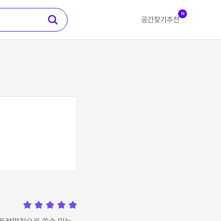
N
공간찾기
추천