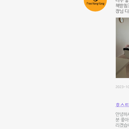
너무 
책받침?
장님 디
2023-10
호스트
안녕하
분 좋아
리겠습