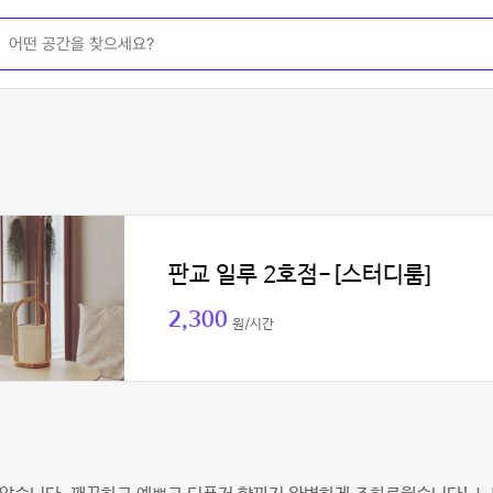
판교 일루 2호점-[스터디룸]
2,300
원/시간
생