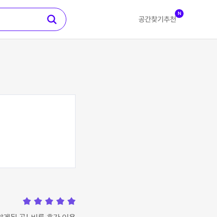
N
공간찾기
추천