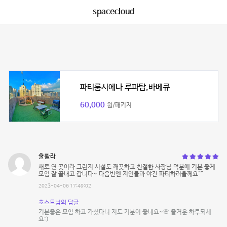
spacecloud
파티룸시에나 루파탑,바베큐
60,000
원/패키지
훌뢀라
새로 연 곳이라 그런지 시설도 깨끗하고 친절한 사장님 덕분에 기분 좋게
모임 잘 끝내고 갑니다~ 다음번엔 지인들과 야간 파티하러올께요^^
2023-04-06 17:49:02
호스트님의 답글
기분좋은 모임 하고 가셨다니 저도 기분이 좋네요~🌸 즐거운 하루되세
요:)