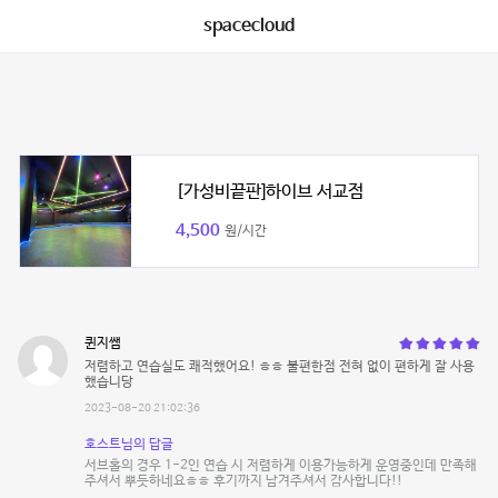
spacecloud
[가성비끝판]하이브 서교점
4,500
원/시간
퀸지쌤
저렴하고 연습실도 쾌적했어요! ㅎㅎ 불편한점 전혀 없이 편하게 잘 사용
했습니당
2023-08-20 21:02:36
호스트님의 답글
서브홀의 경우 1-2인 연습 시 저렴하게 이용가능하게 운영중인데 만족해
주셔서 뿌듯하네요ㅎㅎ 후기까지 남겨주셔서 감사합니다!!