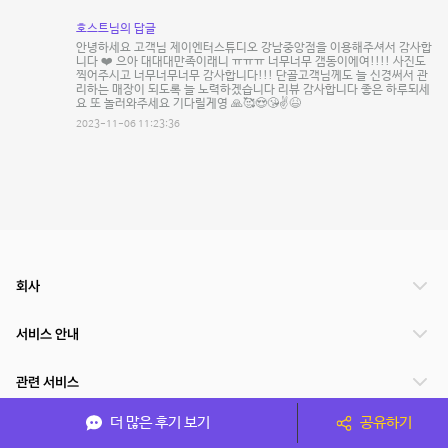
호스트님의 답글
안녕하세요 고객님 제이엔터스튜디오 강남중앙점을 이용해주셔서 감사합
니다 ❤️ 으아 대대대만족이래니 ㅠㅠㅠ 너무너무 갬동이에여!!!! 사진도
찍어주시고 너무너무너무 감사합니다!!! 단골고객님께도 늘 신경써서 관
리하는 매장이 되도록 늘 노력하겠습니다 리뷰 감사합니다 좋은 하루되세
요 또 놀러와주세요 기다릴게영 🙏🥰😍😘✌️😆
2023-11-06 11:23:36
회사
서비스 안내
관련 서비스
더 많은 후기 보기
공유하기
파트너쉽