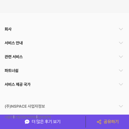
회사
서비스 안내
관련 서비스
파트너쉽
서비스 제공 국가
(주)NSPACE 사업자정보
이용약관
개인정보처리방침
운영정책
더 많은 후기 보기
공유하기
스페이스클라우드는 통신판매중개자이며 통신판매의 당사자가 아닙니다. 따라서 스페이스클
라우드는 공간 거래정보 및 거래에 대해 책임지지 않습니다.