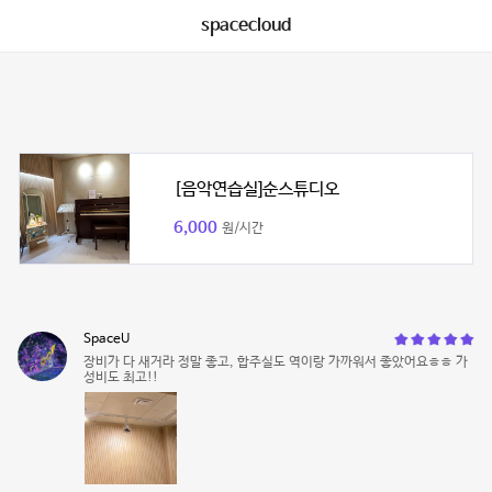
spacecloud
[음악연습실]순스튜디오
6,000
원/시간
SpaceU
장비가 다 새거라 정말 좋고, 합주실도 역이랑 가까워서 좋았어요ㅎㅎ 가
성비도 최고!!