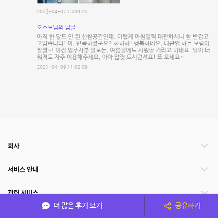
2023-04-07 15:09:25
호스트님의 답글
아직 한 달도 안 된 신참공간인데, 이렇게 아침일찍 대관하시니 참 반갑고
고맙습니다! 아, 만족하셨군요? 하하하! 행복하네요, 대관업 하는 보람이
콸콸~! 이전 입주자분 말로는, 여름철에도 시원할 거라고 하네요. 날이 더
워져도 자주 이용해주세요, 아아 맘껏 드시먼셔요! 또 오세요~
2023-04-09 11:02:09
회사
서비스 안내
관련 서비스
더 많은 후기 보기
공유하기
파트너쉽