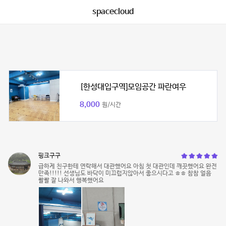
spacecloud
[한성대입구역]모임공간 파란여우
8,000
원/시간
핑크구구
급하게 친구한테 연락해서 대관했어요 아침 첫 대관인데 깨끗했어요 완전
만족!!!!! 선생님도 바닥이 미끄럽지않아서 좋으시다고 ㅎㅎ 참참 얼음
콸콸 잘 나와서 행복했어요