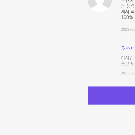
우연히 
는 생각
셔서 덕
100%
2023-05
호스트
아하? 
쓰고 노
2023-05