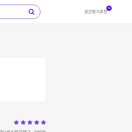
N
공간찾기
추천