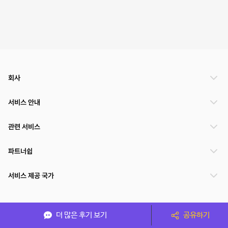
회사
서비스 안내
관련 서비스
파트너쉽
서비스 제공 국가
(주)NSPACE 사업자정보
더 많은 후기 보기
공유하기