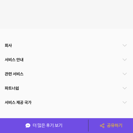
회사
서비스 안내
관련 서비스
파트너쉽
서비스 제공 국가
(주)NSPACE 사업자정보
더 많은 후기 보기
공유하기