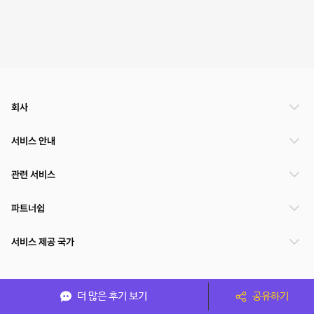
회사
서비스 안내
관련 서비스
파트너쉽
서비스 제공 국가
(주)NSPACE 사업자정보
더 많은 후기 보기
공유하기