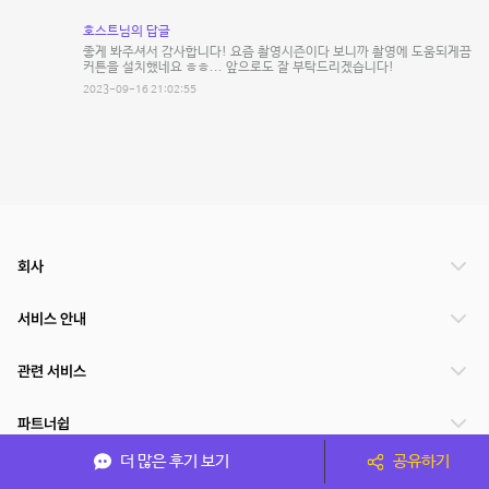
호스트님의 답글
좋게 봐주셔서 감사합니다! 요즘 촬영시즌이다 보니까 촬영에 도움되게끔
커튼을 설치했네요 ㅎㅎ... 앞으로도 잘 부탁드리겠습니다!
2023-09-16 21:02:55
회사
서비스 안내
관련 서비스
파트너쉽
더 많은 후기 보기
공유하기
서비스 제공 국가