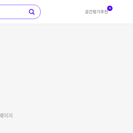
N
공간찾기
추천
 페이지