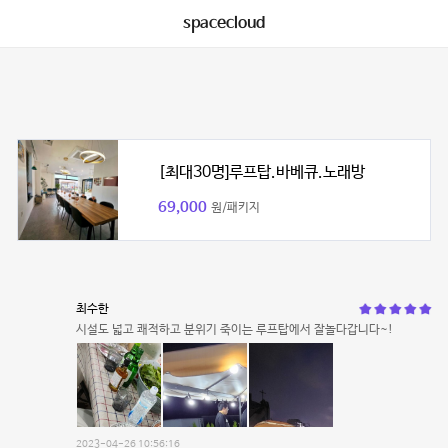
spacecloud
[최대30명]루프탑.바베큐.노래방
69,000
원/패키지
최수한
시설도 넓고 쾌적하고 분위기 죽이는 루프탑에서 잘놀다갑니다~!
2023-04-26 10:56:16