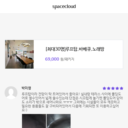
spacecloud
[최대30명]루프탑.바베큐.노래방
69,000
원/패키지
박미영
루프탑이라 전망이 탁 트여있어서 좋아요! 실내랑 테라스 사이에 폴딩도
어로 열수있어서 넓게 쓸수있는데 단점은 시끄럽게 놀기엔 폴딩도어 닫아
도 소리가 밖으로 새어나와요.ㅠㅠㅠ 그외에는 시설들이 모두 깨끗하고
필요한 용품들도 잘 구비되어있어서 다음에 기회되면 또 이용하고싶어
요:)