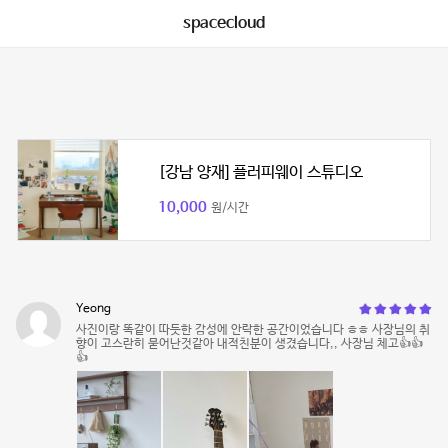
spacecloud
[강남 양재] 플러피웨이 스튜디오
10,000
원/시간
Yeong
사진이랑 똑같이 따듯한 감성에 안락한 공간이었습니다 ㅎㅎ 사장님의 취
향이 고스란히 묻어난것같아 내적친분이 생겼습니다,, 사장님 체고👍👍
👍