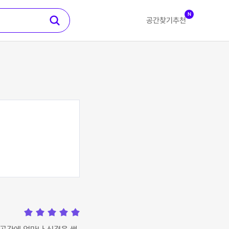
N
공간찾기
추천