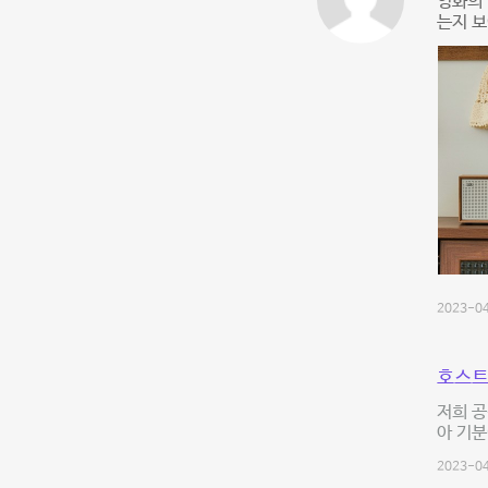
영화의
는지 보
2023-04
호스트
저희 공
아 기분
2023-04