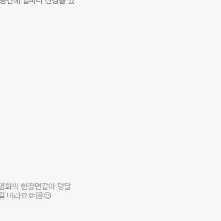
공간에 얼마나 신경을 썼
 영화의 한장면같아 덩달
 바라요🫶🏻😌