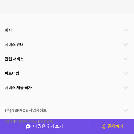
회사
서비스 안내
관련 서비스
파트너쉽
서비스 제공 국가
(주)NSPACE 사업자정보
이용약관
개인정보처리방침
운영정책
더 많은 후기 보기
공유하기
스페이스클라우드는 통신판매중개자이며 통신판매의 당사자가 아닙니다. 따라서 스페이스클
라우드는 공간 거래정보 및 거래에 대해 책임지지 않습니다.