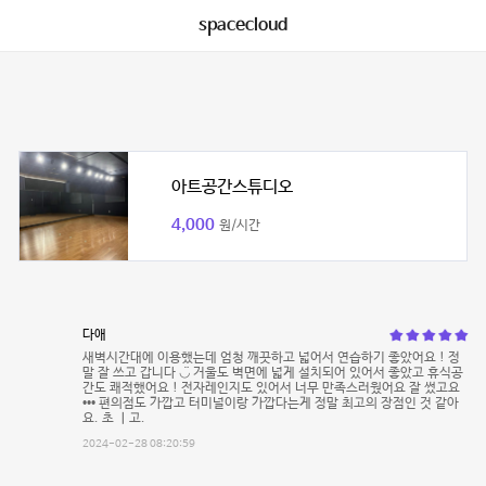
spacecloud
아트공간스튜디오
4,000
원/시간
다애
새벽시간대에 이용했는데 엄청 깨끗하고 넓어서 연습하기 좋았어요 ! 정
말 잘 쓰고 갑니다 ◡̈ 거울도 벽면에 넓게 설치되어 있어서 좋았고 휴식공
간도 쾌적했어요 ! 전자레인지도 있어서 너무 만족스러웠어요 잘 썼고요
••• 편의점도 가깝고 터미널이랑 가깝다는게 정말 최고의 장점인 것 같아
요. 초 ㅣ고.
2024-02-28 08:20:59