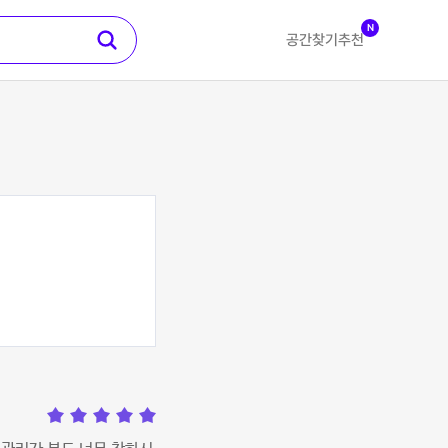
N
공간찾기
추천