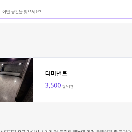
디미먼트
3,500
원/시간
름