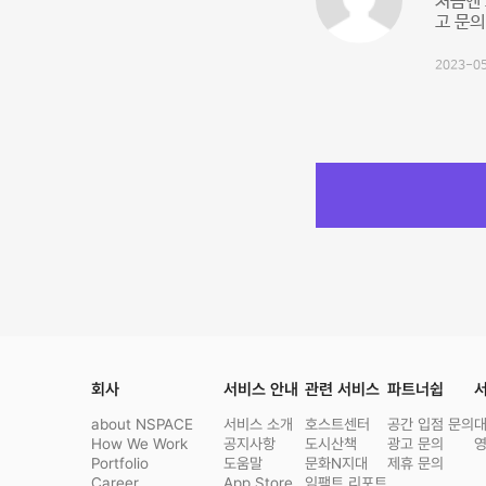
처음엔 
고 문의
2023-05
회사
서비스 안내
관련 서비스
파트너쉽
서
about NSPACE
서비스 소개
호스트센터
공간 입점 문의
How We Work
공지사항
도시산책
광고 문의
Portfolio
도움말
문화N지대
제휴 문의
Career
App Store
임팩트 리포트