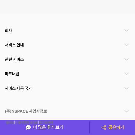
회사
서비스 안내
관련 서비스
파트너쉽
서비스 제공 국가
(주)NSPACE 사업자정보
이용약관
개인정보처리방침
운영정책
더 많은 후기 보기
공유하기
스페이스클라우드는 통신판매중개자이며 통신판매의 당사자가 아닙니다. 따라서 스페이스클
라우드는 공간 거래정보 및 거래에 대해 책임지지 않습니다.