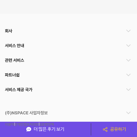
회사
서비스 안내
관련 서비스
파트너쉽
서비스 제공 국가
(주)NSPACE 사업자정보
이용약관
개인정보처리방침
운영정책
더 많은 후기 보기
공유하기
스페이스클라우드는 통신판매중개자이며 통신판매의 당사자가 아닙니다. 따라서 스페이스클
라우드는 공간 거래정보 및 거래에 대해 책임지지 않습니다.