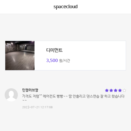
spacecloud
디미먼트
3,500
원/시간
민짱러브짱
가격도 저렴^^ 에어컨도 빵빵~~ 땀 안흘리고 댄스연습 잘 하고 왔습니다
~~
2023-07-21 12:17:08