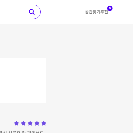
N
공간찾기
추천