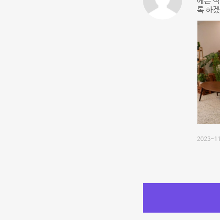
예쁜 식
록 하겠
2023-11