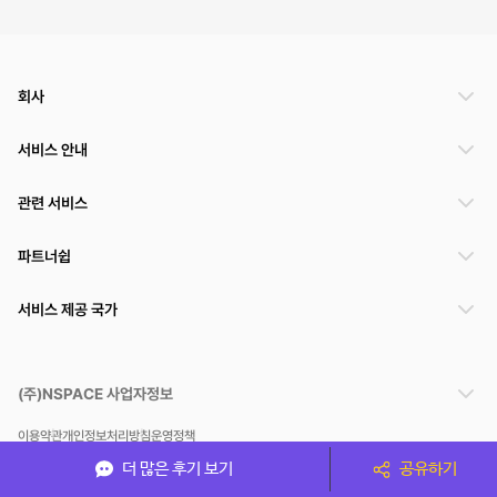
회사
서비스 안내
관련 서비스
파트너쉽
서비스 제공 국가
(주)NSPACE 사업자정보
이용약관
개인정보처리방침
운영정책
스페이스클라우드는 통신판매중개자이며 통신판매의 당사자가 아닙니다. 따라서 스페이스클
더 많은 후기 보기
공유하기
라우드는 공간 거래정보 및 거래에 대해 책임지지 않습니다.