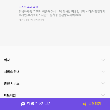
호스트님의 답글
안녕하세용 ^^ 편히 이용해주시니 넘 감사할 따름입니당 ~ 다음 평일예약
주시면 후기서비스시간 드릴게용 좋은밤되세여🥰🥰
2023-09-22 22:39:21
회사
서비스 안내
관련 서비스
파트너쉽
더 많은 후기 보기
공유하기
서비스 제공 국가