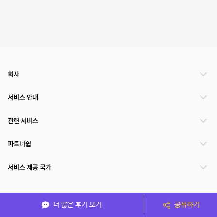
회사
서비스 안내
관련 서비스
파트너쉽
서비스 제공 국가
(주)NSPACE 사업자정보
더 많은 후기 보기
공유하기