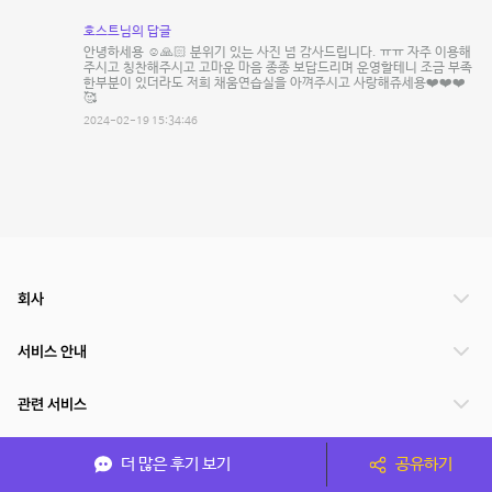
호스트님의 답글
안녕하세용 ☺️🙏🏻 분위기 있는 사진 넘 감사드립니다. ㅠㅠ 자주 이용해
주시고 칭찬해주시고 고마운 마음 종종 보답드리며 운영할테니 조금 부족
한부분이 있더라도 저희 채움연습실을 아껴주시고 사랑해쥬세용❤️❤️❤️
🥰
2024-02-19 15:34:46
회사
서비스 안내
관련 서비스
파트너쉽
더 많은 후기 보기
공유하기