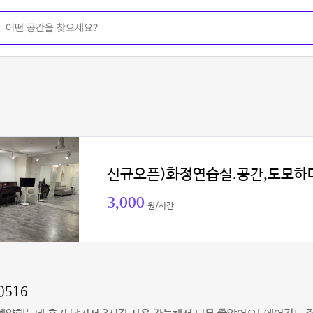
신규오픈)화정연습실.공간,도모하
3,000
원/시간
s0516