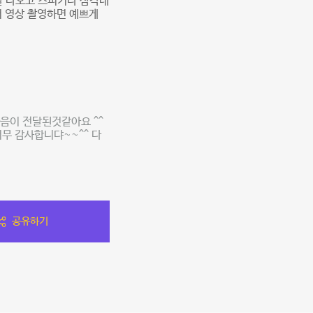
잘 나오고 스피커나 삼각대
 영상 촬영하면 예쁘게
음이 전달된것같아요 ^^
무 감사합니댜~~^^ 다
공유하기