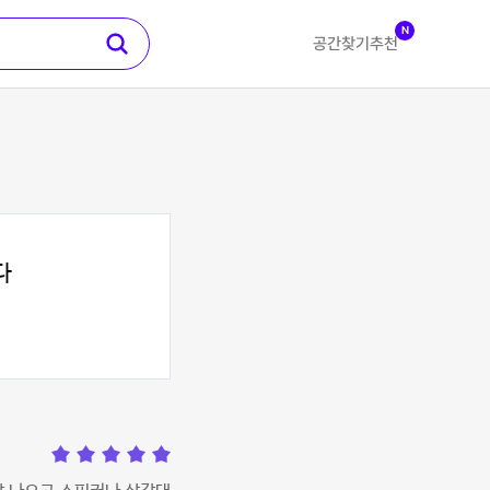
N
공간찾기
추천
다