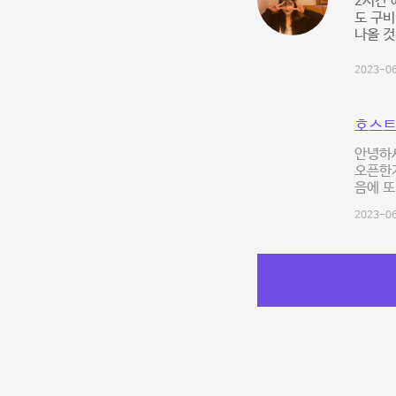
2시간 
도 구
나올 것
2023-06
호스트
안녕하세
오픈한지
음에 또
2023-06