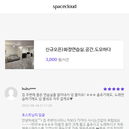
spacecloud
신규오픈)화정연습실.공간,도모하다
3,000
원/시간
bubu****
집 주변에 좋은 연습실을 알아내서 넘 좋아요! ㅎㅎㅎ 춤추기에도, 노래연
습하기에도 넘 좋네요 자주 갈게요♥️
2023-06-24 21:11:25
호스트님의 답글
안녕하세요^^* 집 주변이시라니 저보다 가까이 사시는것같아 부럽네요
~~~~🤣🤣ㅎㅎㅎㅎㅎ 마음껏 음악 크게 틀고 춤추시고 노래하시구 저희
채움스페이스를 고객님의 재능으로 가득 채워주세용 ❤️좋은 성과 많이많