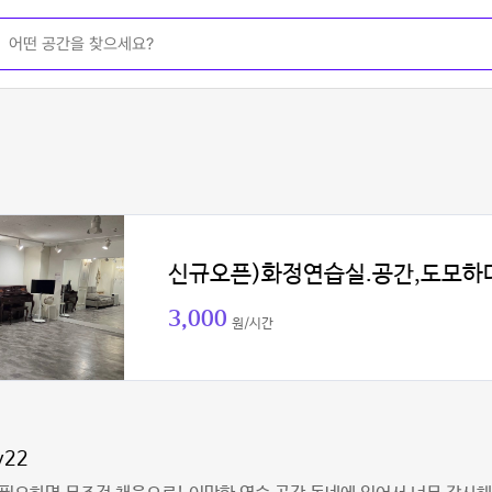
신규오픈)화정연습실.공간,도모하
3,000
원/시간
y22