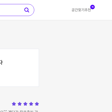
N
공간찾기
추천
다