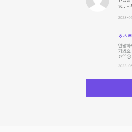
연습실 
능.. 
2023-06
호스트
안녕하세
가봐요
요^^😚
2023-06