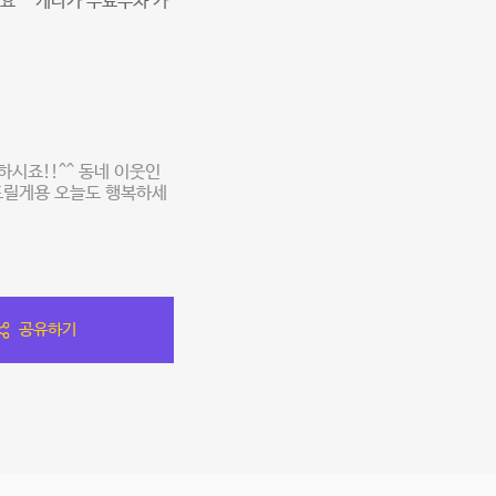
요^^ 게다가 무료주차 가
시죠!!^^ 동네 이웃인
드릴게용 오늘도 행복하세
공유하기