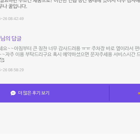
필요하면 무조건 채움으로! 이만한 연습 공간 동네에 있어서 너무 감사해
너무나 꿀입니다.
-26 08:42:49
님의 답글
요~~아침부터 큰 칭찬 너무 감사드려용 ㅠㅠ 주차장 바로 옆이라서 편하
~~자주 이용 부탁드리구요 혹시 예약하셨으면 문자주세용 서비스시간 
🥰
-26 08:58:29
더 많은 후기 보기