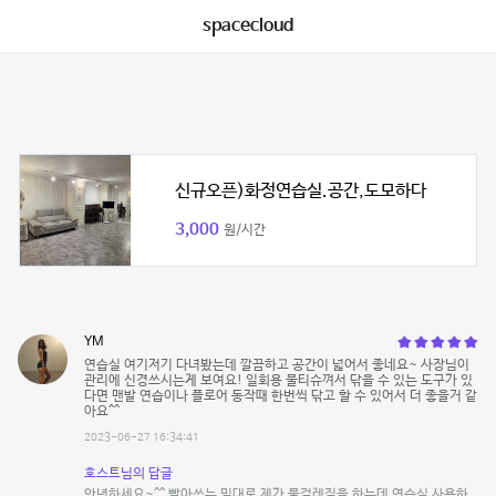
spacecloud
신규오픈)화정연습실.공간,도모하다
3,000
원/시간
YM
연습실 여기저기 다녀봤는데 깔끔하고 공간이 넓어서 좋네요~ 사장님이
관리에 신경쓰시는게 보여요! 일회용 물티슈껴서 닦을 수 있는 도구가 있
다면 맨발 연습이나 플로어 동작때 한번씩 닦고 할 수 있어서 더 좋을거 같
아요^^
2023-06-27 16:34:41
호스트님의 답글
안녕하세요~^^ 빨아쓰는 밀대로 제가 물걸레질을 하는데 연습실 사용하