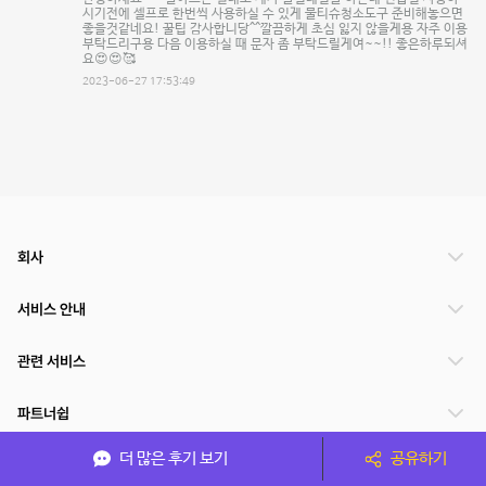
시기전에 셀프로 한번씩 사용하실 수 있게 물티슈청소도구 준비해놓으면
좋을것같네요! 꿀팁 감사합니당^^깔끔하게 초심 잃지 않을게용 자주 이용
부탁드리구용 다음 이용하실 때 문자 좀 부탁드릴게여~~!! 좋은하루되셔
요😍😍🥰
2023-06-27 17:53:49
회사
서비스 안내
관련 서비스
파트너쉽
더 많은 후기 보기
공유하기
서비스 제공 국가