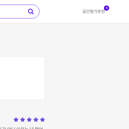
N
공간찾기
추천