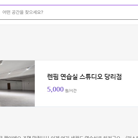
렌핌 연습실 스튜디오 당리점
5,000
원/시간