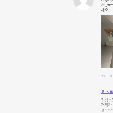
너무너무
서,,ㅠ
세오
2023-06
호스트
정성스런
거리가 
용~~~