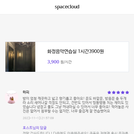
spacecloud
화정음악연습실 1시간3900원
3,900
원/시간
하피
방이 엄청 깨끗하고 넓고 향기롭고 좋아요! 문도 바깥문, 방음문 총 두개
라 소리 새어나갈 걱정도 안되고, 건반도 있어서 띵똥땡똥 치는 재미도 있
었습니다 냉장고 물도 그냥 꺼내마실 수 있어서 너무 좋아요! 찍어놓은 사
진은 없어서 첨부할 수는 없지만, 너무 즐겁게 잘 연습했어요
2023-11-13 21:57:09
호스트님의 답글
정말 감사드립니다 ! 다음에도 이용해주세요! 쿠폰은 저에게 혹시 문자를